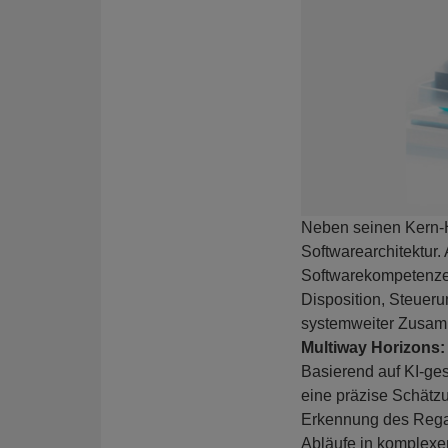
Neben seinen Kern-H
Softwarearchitektur.
Softwarekompetenz
Disposition, Steuer
systemweiter Zusamm
Multiway Horizons:
Basierend auf KI-ge
eine präzise Schätzu
Erkennung des Regal
Abläufe in komplex