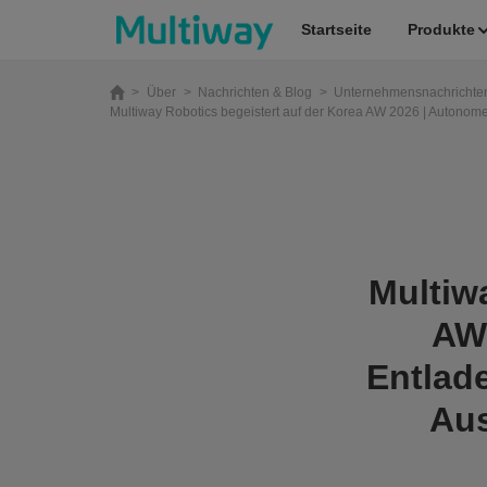
Startseite
Produkte
>
Über
>
Nachrichten & Blog
>
Unternehmensnachrichte
Multiway Robotics begeistert auf der Korea AW 2026 | Autono
Startseite
Produkte
Anwendungen
Multiw
AW
Fallstudien
Entlad
Aus
Service & Unterstützung