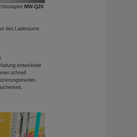
chtsstapler
MW-Q20
tur des Laderaums
w
rladung entwickelte
onen schnell
atzierungsmuster,
icherheit.