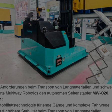
nforderungen beim Transport von Langmaterialien und schwer
erte Multiway Robotics den autonomen Seitenstapler
MW-O20
.
n:
Mobilitätstechnologie für enge Gänge und komplexe Fahrwege
r für höhere Stabilität beim Transport von Langmaterialien