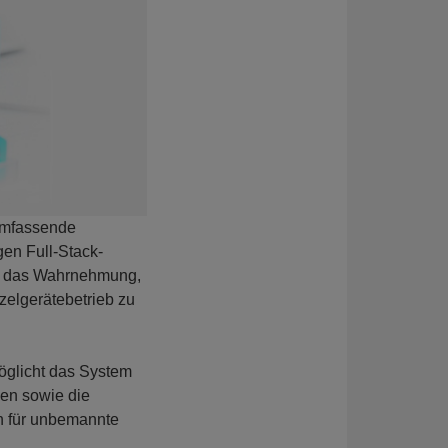
umfassende
gen Full-Stack-
t, das Wahrnehmung,
zelgerätebetrieb zu
öglicht das System
nen sowie die
n für unbemannte