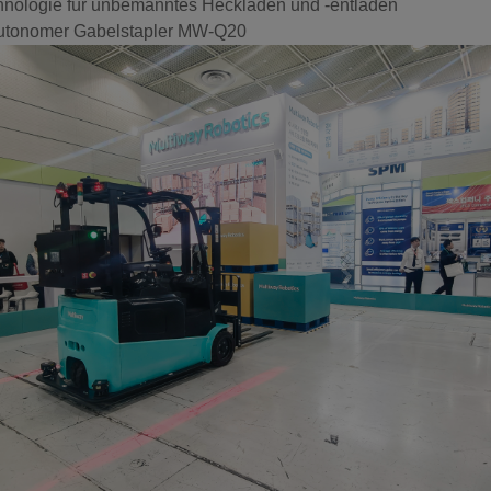
nologie für unbemanntes Heckladen und -entladen
utonomer Gabelstapler MW-Q20