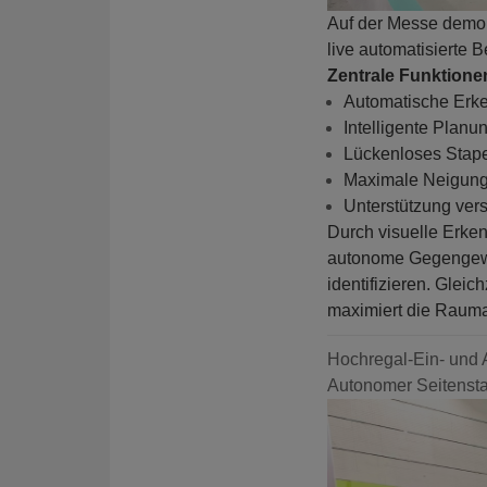
Auf der Messe demon
live automatisierte 
Zentrale Funktione
Automatische Erk
Intelligente Plan
Lückenloses Stap
Maximale Neigung 
Unterstützung ver
Durch visuelle Erke
autonome Gegengew
identifizieren. Glei
maximiert die Rauma
Hochregal-Ein- und
Autonomer Seitenst