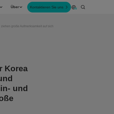
Über
Kontaktieren Sie uns
 ziehen große Aufmerksamkeit auf sich
r Korea
und
in- und
roße