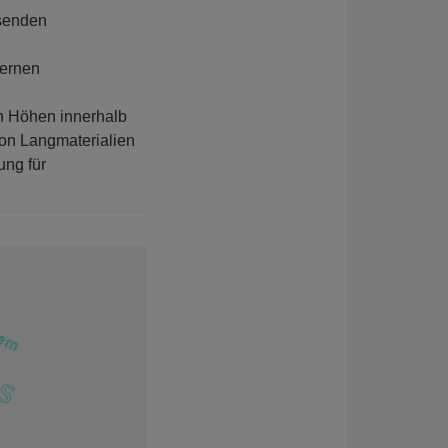
ssenden
dernen
n Höhen innerhalb
von Langmaterialien
ung für