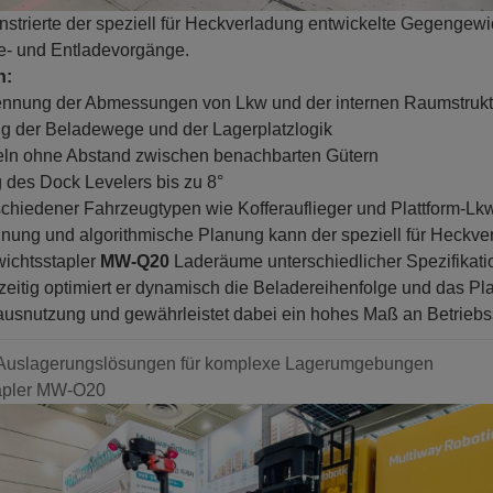
strierte der speziell für Heckverladung entwickelte Gegengewi
Be- und Entladevorgänge.
n:
ennung der Abmessungen von Lkw und der internen Raumstruk
ung der Beladewege und der Lagerplatzlogik
eln ohne Abstand zwischen benachbarten Gütern
des Dock Levelers bis zu 8°
schiedener Fahrzeugtypen wie Kofferauflieger und Plattform-Lk
nnung und algorithmische Planung kann der speziell für Heckve
ichtsstapler
MW-Q20
Laderäume unterschiedlicher Spezifikati
chzeitig optimiert er dynamisch die Beladereihenfolge und das Pl
usnutzung und gewährleistet dabei ein hohes Maß an Betriebss
 Auslagerungslösungen für komplexe Lagerumgebungen
apler MW-O20