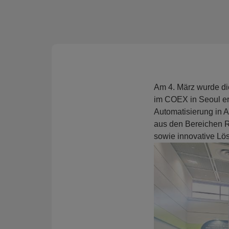
Über
CN
JP
KR
ES
E
Am 4. März wurde d
im COEX in Seoul erö
Automatisierung in A
aus den Bereichen R
sowie innovative Lö