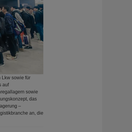
 Lkw sowie für
 auf
regallagern sowie
llungskonzept, das
lagerung –
gistikbranche an, die