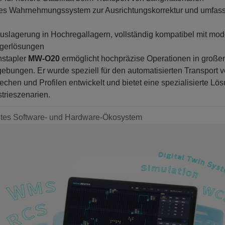
elles Wahrnehmungssystem zur Ausrichtungskorrektur und umfa
Auslagerung in Hochregallagern, vollständig kompatibel mit mo
agerlösungen
nstapler
MW-O20
ermöglicht hochpräzise Operationen in große
bungen. Er wurde speziell für den automatisierten Transport 
echen und Profilen entwickelt und bietet eine spezialisierte Lös
trieszenarien.
gentes Software- und Hardware-Ökosystem