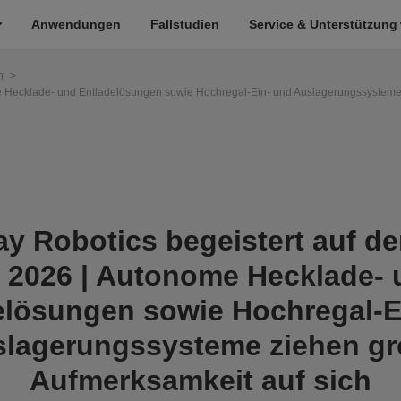
Anwendungen
Fallstudien
Service & Unterstützung
n
>
me Hecklade- und Entladelösungen sowie Hochregal-Ein- und Auslagerungssysteme
ay Robotics begeistert auf de
 2026 | Autonome Hecklade- 
elösungen sowie Hochregal-E
lagerungssysteme ziehen g
Aufmerksamkeit auf sich