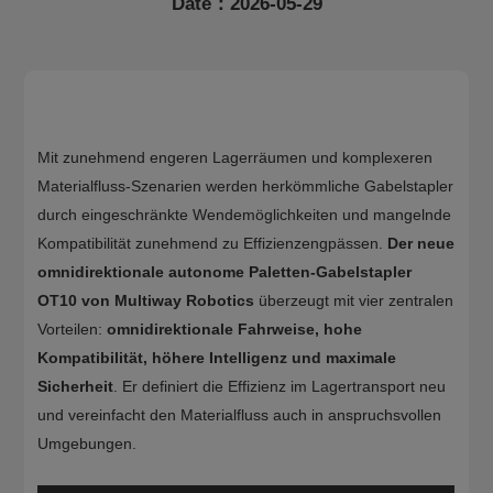
Date：2026-05-29
Über
CN
JP
KR
ES
EN
Mit zunehmend engeren Lagerräumen und komplexeren
Materialfluss-Szenarien werden herkömmliche Gabelstapler
durch eingeschränkte Wendemöglichkeiten und mangelnde
Kompatibilität zunehmend zu Effizienzengpässen.
Der neue
omnidirektionale autonome Paletten-Gabelstapler
OT10 von Multiway Robotics
überzeugt mit vier zentralen
Vorteilen:
omnidirektionale Fahrweise, hohe
Kompatibilität, höhere Intelligenz und maximale
Sicherheit
. Er definiert die Effizienz im Lagertransport neu
und vereinfacht den Materialfluss auch in anspruchsvollen
Umgebungen.