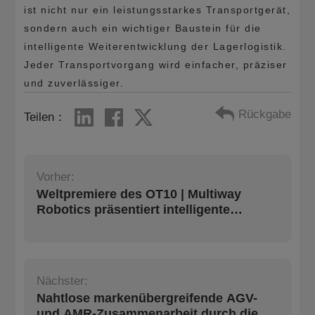
ist nicht nur ein leistungsstarkes Transportgerät,
sondern auch ein wichtiger Baustein für die
intelligente Weiterentwicklung der Lagerlogistik.
Jeder Transportvorgang wird einfacher, präziser
und zuverlässiger.
Rückgabe
Teilen：
Vorher:
Weltpremiere des OT10 | Multiway
Robotics präsentiert intelligente
Logistikroboter und Digital-Twin-
System auf der LET 2026
Nächster:
Nahtlose markenübergreifende AGV-
und AMR-Zusammenarbeit durch die