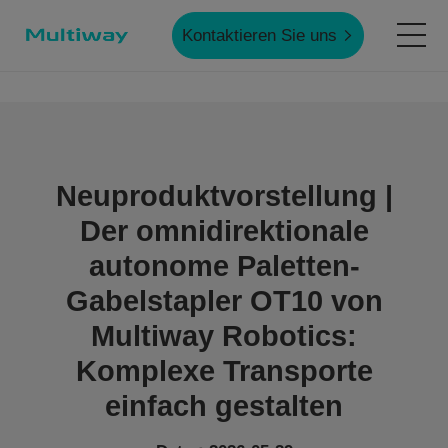
Kontaktieren Sie uns
Startseite
Produkte
Neuproduktvorstellung |
Der omnidirektionale
Anwendungen
autonome Paletten-
Gabelstapler OT10 von
Fallstudien
Multiway Robotics:
Komplexe Transporte
Service & Unterstützung
einfach gestalten