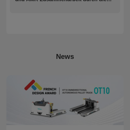
bidirektionale VDA5050-Integration von
Multiway Robotics
News