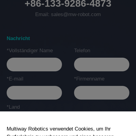
+86-133-9286-4873
Email: sales@mw-robot.com
Nachricht
*Vollständiger Name
Telefon
*E-mail
*Firmenname
*Land
Multiway Robotics verwendet Cookies, um Ihr