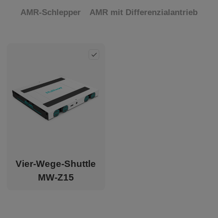
Über
AMR-Schlepper
AMR mit Differenzialantrieb
CN
JP
KR
ES
Add
EN
Vier-Wege-Shuttle
MW-Z15