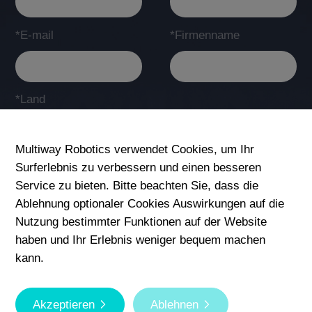
*E-mail
*Firmenname
*Land
Multiway Robotics verwendet Cookies, um Ihr
Surferlebnis zu verbessern und einen besseren
*Fragen oder Anmerkungen
Service zu bieten. Bitte beachten Sie, dass die
Ablehnung optionaler Cookies Auswirkungen auf die
Nutzung bestimmter Funktionen auf der Website
haben und Ihr Erlebnis weniger bequem machen
Absenden
kann.
Copyright © Multiway Robotics (Shenzhen) Co., Ltd. Alle
Rechte vorbehalten.
Akzeptieren
Ablehnen