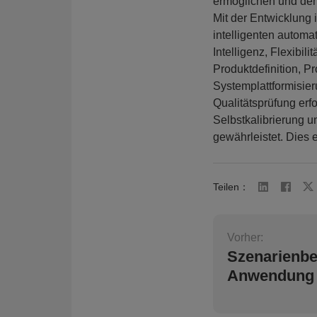
ermöglichen und den
Mit der Entwicklung i
intelligenten autom
Intelligenz, Flexibil
Produktdefinition, P
Systemplattformisier
Qualitätsprüfung er
Selbstkalibrierung 
gewährleistet. Dies 
Teilen：
Vorher:
Szenarienbe
Anwendung 
Gabelstaple
von Multiwa