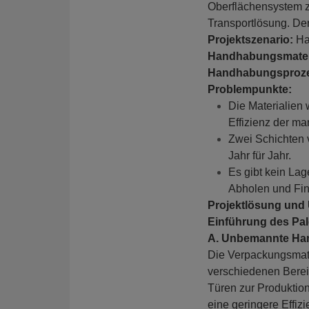
Oberflächensystem z
Transportlösung. Der 
Projektszenario:
Han
Handhabungsmater
Handhabungsproz
Problempunkte:
Die Materialien 
Effizienz der ma
Zwei Schichten 
Jahr für Jahr.
Es gibt kein La
Abholen und Fin
Projektlösung und
Einführung des Pa
A. Unbemannte Han
Die Verpackungsmater
verschiedenen Bere
Türen zur Produktion
eine geringere Effiz