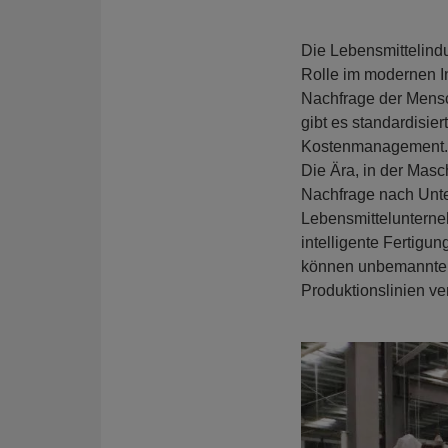
Über
Die Lebensmittelindu
Rolle im modernen In
CN
JP
KR
ES
E
Nachfrage der Mensc
gibt es standardis
Kostenmanagement.
Die Ära, in der Masc
Nachfrage nach Unte
Lebensmittelunterneh
intelligente Fertigun
können unbemannte G
Produktionslinien v