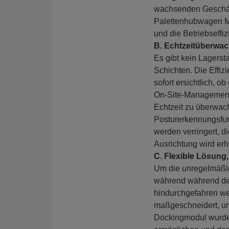
wachsenden Geschäft
Palettenhubwagen M
und die Betriebseffi
B. Echtzeitüberwach
Es gibt kein Lagerst
Schichten. Die Effiz
sofort ersichtlich, 
On-Site-Managements
Echtzeit zu überwach
Posturerkennungsfunk
werden verringert, d
Ausrichtung wird erhe
C. Flexible Lösung
Um die unregelmäßige
während während des
hindurchgefahren wer
maßgeschneidert, um
Dockingmodul wurde 