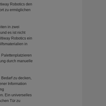
tiway Robotics den
rt zu ermöglichen
iten in zwei
nd es ist nicht
ultiway Robotics ein
fsmaterialien in
 Palettenplatzieren
stung durch manuelle
n Bedarf zu decken,
ner Information
ung
. Ein universelles
schen Tür zu