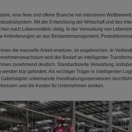
strie, eine freie und offene Branche mit intensivem Wettbewerb, 
dustrialsystem. Mit der Entwicklung der Wirtschaft und des Inter
N
hen nach Lebensmitteln stetig. In der Verwaltung von Lebensm
ierte Anforderungen an das Bestandsmanagement, Produktions
hinen die manuelle Arbeit ersetzen, ist angebrochen. In Verbind
rnehmenswachstum wird der Bedarf an intelligenter Transforma
men zunehmend deutlich. Standardisierte Verwaltung, kollabor
g werden klar gefordert. Als wichtiger Träger in intelligenten Lo
abelstapler unbemannte Handhabungsoperationen durchführen
erbessern und die Kosten für Unternehmen senken.