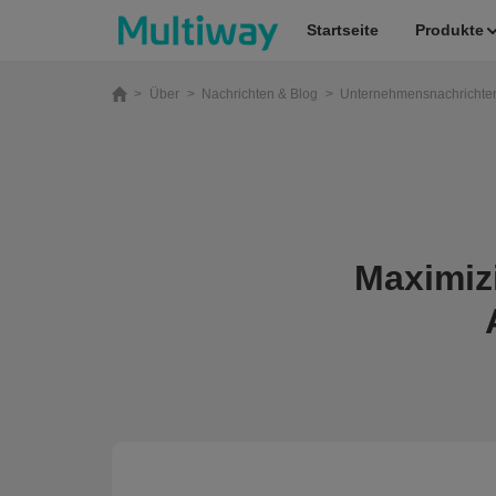
Startseite
Produkte
>
Über
>
Nachrichten & Blog
>
Unternehmensnachrichte
Startseite
Produkte
Maximizi
Anwendungen
Fallstudien
Service & Unterstützung