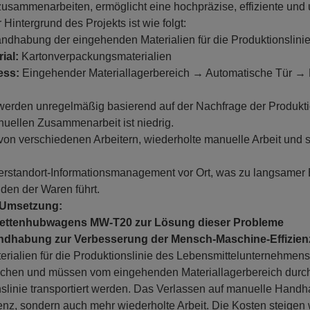
usammenarbeiten, ermöglicht eine hochpräzise, effiziente un
Hintergrund des Projekts ist wie folgt:
dhabung der eingehenden Materialien für die Produktionslini
ial:
Kartonverpackungsmaterialien
ess:
Eingehender Materiallagerbereich → Automatische Tür → P
werden unregelmäßig basierend auf der Nachfrage der Produktion
nuellen Zusammenarbeit ist niedrig.
von verschiedenen Arbeitern, wiederholte manuelle Arbeit und 
gerstandort-Informationsmanagement vor Ort, was zu langsamer 
den der Waren führt.
 Umsetzung:
lettenhubwagens MW-T20 zur Lösung dieser Probleme
dhabung zur Verbesserung der Mensch-Maschine-Effizien
ialien für die Produktionslinie des Lebensmittelunternehmens 
ichen und müssen vom eingehenden Materiallagerbereich durc
slinie transportiert werden. Das Verlassen auf manuelle Handh
ienz, sondern auch mehr wiederholte Arbeit. Die Kosten steigen 