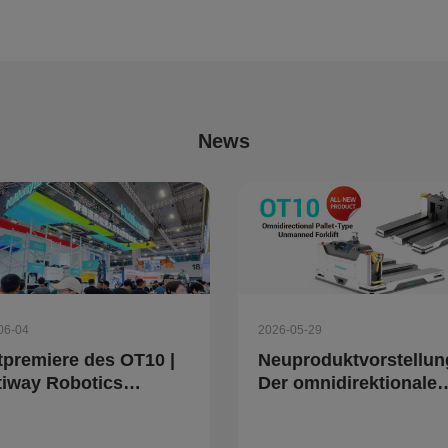
en Szenarien
News
06-04
2026-05-29
tpremiere des OT10 |
Neuproduktvorstellung
tiway Robotics
Der omnidirektionale
entiert intelligente
autonome Paletten-
istikroboter und
Gabelstapler OT10 vo