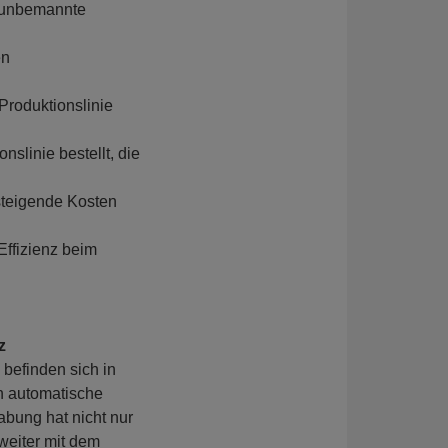
d unbemannte
en
roduktionslinie
slinie bestellt, die
steigende Kosten
Effizienz beim
z
befinden sich in
h automatische
abung hat nicht nur
weiter mit dem