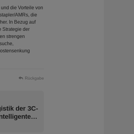
 und die Vorteile von
stapler/AMRs, die
cher. In Bezug auf
 Strategie der
gen strengen
rsuche,
 Kostensenkung
Rückgabe
istik der 3C-
ntelligenten
tiway