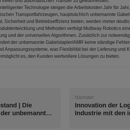
 freien und automatischen Transfer zu gewährleisten.
ntelligenter Technologie steigen die Arbeitskosten Jahr für Jahr,
atischen Transportfahrzeugen, hauptsächlich unbemannte Gabel
ität, Sicherheit und Betriebseffizienz bieten, werden immer deutli
roduktentwicklung und Methoden verfolgt Multiway Robotics eine
ung und der universellen Algorithmen. Zusätzlich zur notwendi
fordert der unbemannte Gabelstapler/AMR keine ständige Fehle
und Anpassungssysteme, was Flexibilität bei der Lieferung und
ermöglicht es, den Kunden wertvollere Lösungen zu bieten.
Nächster:
stand | Die
Innovation der Log
der unbemannten
Industrie mit den i
r und Lösungen
Lösungen von Mul
y Robotics in
Robotics