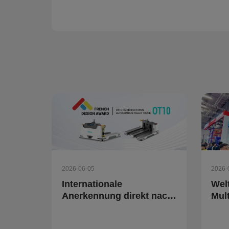
verschieden
2026-06-05
2026-
Internationale
Wel
Anerkennung direkt nach
Mul
Markteinführung | Der
präs
omnidirektionale
Log