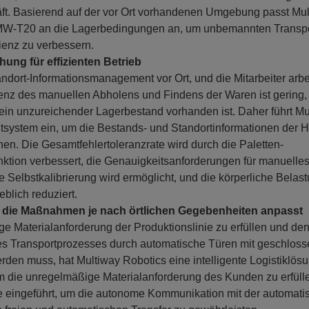
. Basierend auf der vor Ort vorhandenen Umgebung passt Mul
W-T20 an die Lagerbedingungen an, um unbemannten Transpo
zienz zu verbessern.
ung für effizienten Betrieb
andort-Informationsmanagement vor Ort, und die Mitarbeiter arbe
ienz des manuellen Abholens und Findens der Waren ist gering, u
ob ein unzureichender Lagerbestand vorhanden ist. Daher führt M
ystem ein, um die Bestands- und Standortinformationen der Hil
en. Die Gesamtfehlertoleranzrate wird durch die Paletten-
tion verbessert, die Genauigkeitsanforderungen für manuelles
ie Selbstkalibrierung wird ermöglicht, und die körperliche Bela
blich reduziert.
, die Maßnahmen je nach örtlichen Gegebenheiten anpasst
 Materialanforderung der Produktionslinie zu erfüllen und de
 Transportprozesses durch automatische Türen mit geschlosse
den muss, hat Multiway Robotics eine intelligente Logistiklös
 die unregelmäßige Materialanforderung des Kunden zu erfüllen
eingeführt, um die autonome Kommunikation mit der automati