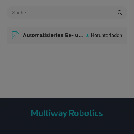
Über
CN
JP
KR
ES
Automatisiertes Be- und Entladen
Herunterladen
EN