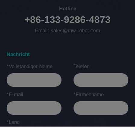
Hotline
+86-133-9286-4873
Email: sales@mw-robot.com
Nachricht
*Vollständiger Name
Telefon
*E-mail
*Firmenname
*Land