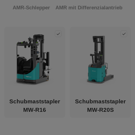
Über
AMR-Schlepper
AMR mit Differenzialantrieb
CN
JP
KR
ES
Add
Ad
EN
Schubmaststapler
Schubmaststapler
MW-R16
MW-R20S