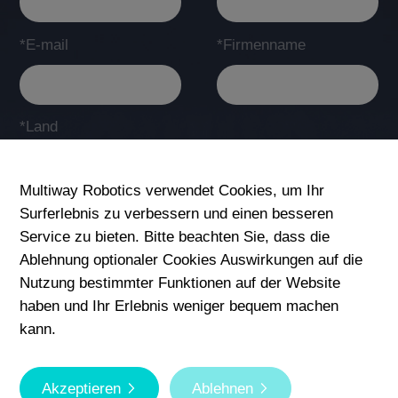
*E-mail
*Firmenname
*Land
Multiway Robotics verwendet Cookies, um Ihr
Surferlebnis zu verbessern und einen besseren
*Fragen oder Anmerkungen
Service zu bieten. Bitte beachten Sie, dass die
Ablehnung optionaler Cookies Auswirkungen auf die
Nutzung bestimmter Funktionen auf der Website
haben und Ihr Erlebnis weniger bequem machen
Absenden
kann.
Copyright © Multiway Robotics (Shenzhen) Co., Ltd. Alle
Rechte vorbehalten.
Akzeptieren
Ablehnen