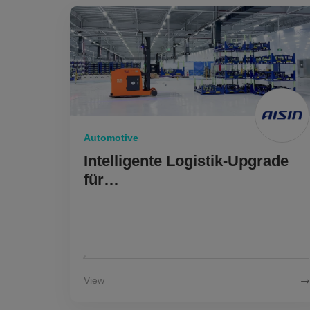
Über
CN
JP
KR
ES
E
Automotive
Intelligente Logistik-Upgrade
für
Automobilkomponentenuntern
ehmen ermöglichen
View