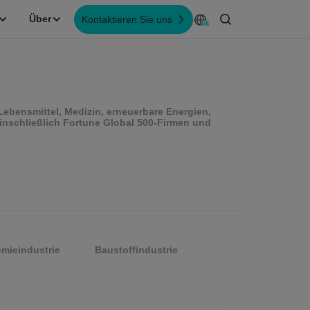
Über
Kontaktieren Sie uns
ebensmittel, Medizin, erneuerbare Energien,
nschließlich Fortune Global 500-Firmen und
mieindustrie
Baustoffindustrie