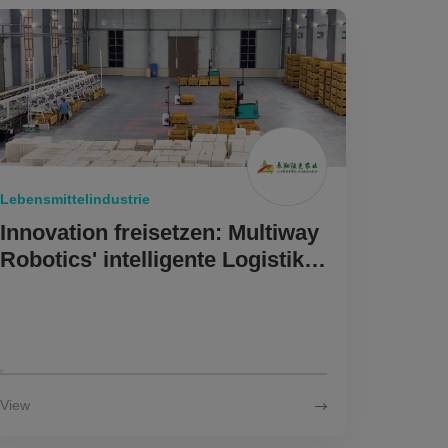
Lebensmittelindustrie
Innovation freisetzen: Multiway
Robotics' intelligente Logistik
für den Fortschritt in der
Landwirtschaft
View