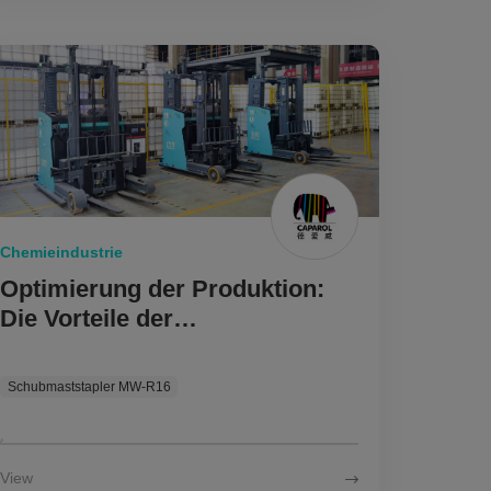
Chemieindustrie
Optimierung der Produktion:
Die Vorteile der
Automatisierung in der
Chemischen Fertigung
Schubmaststapler MW-R16
View