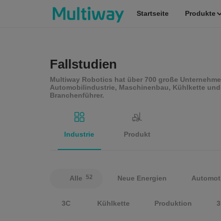
Startseite
Produkte
Startseite
Fallstudien
Multiway Robotics hat über 700 große Unternehmen
Automobilindustrie, Maschinenbau, Kühlkette und
Produkte
Branchenführer.
Anwendungen
Industrie
Produkt
Fallstudien
52
Alle
Neue Energien
Automot
Service & Unterstützung
3C
Kühlkette
Produktion
3