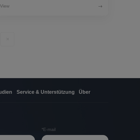
View
tudien
Service & Unterstützung
Über
*E-mail