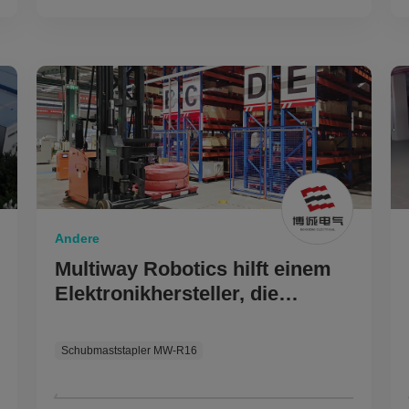
Andere
Multiway Robotics hilft einem
Elektronikhersteller, die
Intralogistik-Automatisierung
zu verbessern.
Schubmaststapler MW-R16