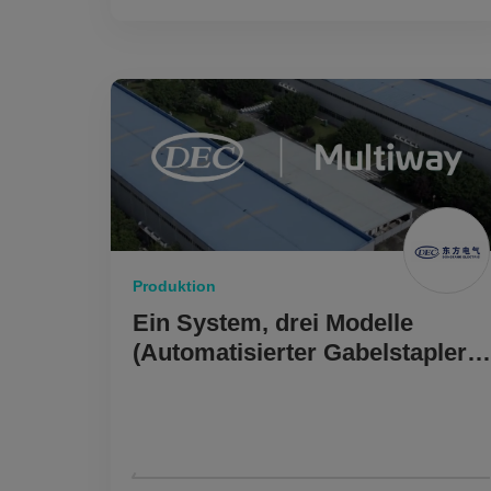
Produktion
Ein System, drei Modelle
(Automatisierter Gabelstapler,
Vier-Wege-Shuttle, AMR), eine
integrierte
Automatisierungslösung für
Handhabung und Lagerung