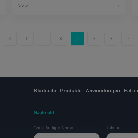
View
1
...
3
4
5
6
Startseite
Produkte
Anwendungen
Falls
Nachricht
*Vollständiger Name
Telefon