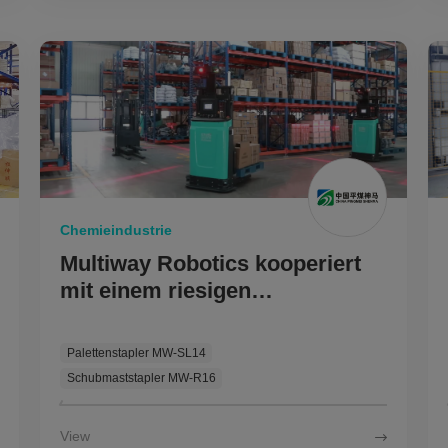
Chemieindustrie
Multiway Robotics kooperiert
mit einem riesigen
Chemieunternehmen, um ein
intelligentes Lager-Upgrade mit
Palettenstapler MW-SL14
Roboterprodukttechnologie zu
Schubmaststapler MW-R16
ermöglichen.
Vier-Wege-Shuttle MW-Z15
View